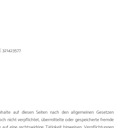
E 321423577
nhalte auf diesen Seiten nach den allgemeinen Gesetzen
och nicht verpflichtet, übermittelte oder gespeicherte fremde
uf eine rechtswidrige Tätigkeit hinweisen. Verpflichtungen