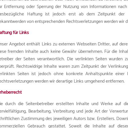
ur Entfernung oder Sperrung der Nutzung von Informationen nach 
iesbezügliche Haftung ist jedoch erst ab dem Zeitpunkt der K
ekanntwerden von entsprechenden Rechtsverletzungen werden wir di
aftung für Links
nser Angebot enthält Links zu externen Webseiten Dritter, auf dere
iese fremden Inhalte auch keine Gewähr übernehmen. Für die Inhalte 
etreiber der Seiten verantwortlich. Die verlinkten Seiten wurden
berprüft. Rechtswidrige Inhalte waren zum Zeitpunkt der Verlinkung
erlinkten Seiten ist jedoch ohne konkrete Anhaltspunkte einer
echtsverletzungen werden wir derartige Links umgehend entfernen.
rheberrecht
ie durch die Seitenbetreiber erstellten Inhalte und Werke auf d
ervielfältigung, Bearbeitung, Verbreitung und jede Art der Verwer
chriftlichen Zustimmung des jeweiligen Autors bzw. Erstellers. Downl
ommerziellen Gebrauch gestattet. Soweit die Inhalte auf diese