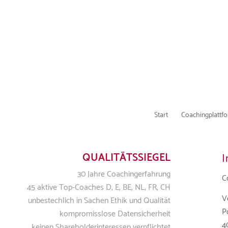
Start
Coachingplattf
QUALITÄTSSIEGEL
30 Jahre Coachingerfahrung
C
45 aktive Top-Coaches D, E, BE, NL, FR, CH
V
unbestechlich in Sachen Ethik und Qualität
P
kompromisslose Datensicherheit
4
keinen Shareholderinteressen verpflichtet