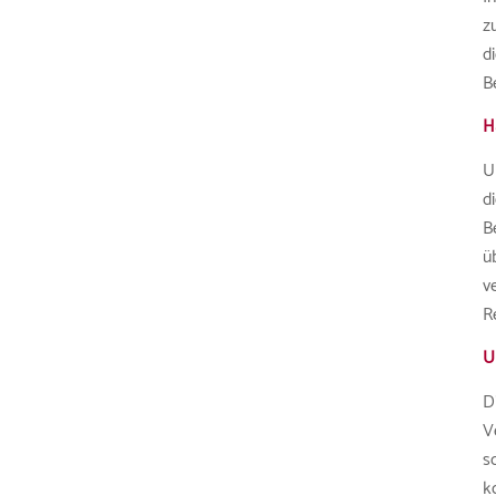
z
d
B
H
U
d
B
ü
v
R
U
D
V
s
k