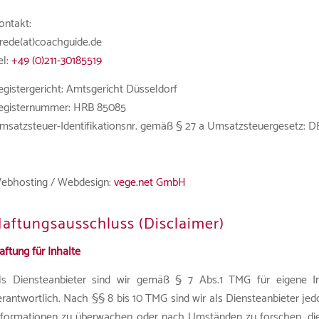
ontakt:
rede(at)coachguide.de
el:
+49 (0)211-30185519
egistergericht: Amtsgericht Düsseldorf
egisternummer: HRB 85085
msatzsteuer-Identifikationsnr. gemäß § 27 a Umsatzsteuergesetz: D
ebhosting / Webdesign:
vege.net GmbH
aftungsausschluss (Disclaimer)
aftung für Inhalte
ls Diensteanbieter sind wir gemäß § 7 Abs.1 TMG für eigene I
erantwortlich. Nach §§ 8 bis 10 TMG sind wir als Diensteanbieter jed
nformationen zu überwachen oder nach Umständen zu forschen, die a