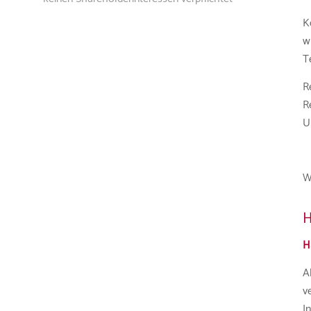
K
w
T
R
R
U
W
H
H
A
v
I